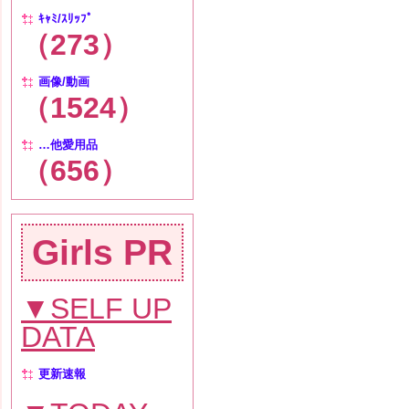
ｷｬﾐ/ｽﾘｯﾌﾟ
（273）
画像/動画
（1524）
…他愛用品
（656）
Girls PR
▼SELF UP
DATA
更新速報