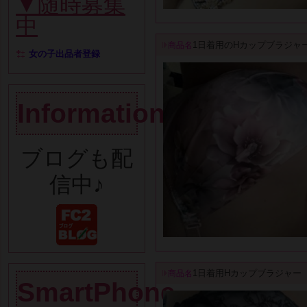
▼随時募集
中
1日着用のHカップブラジャ
商品名
女の子出品者登録
Information
ブログも配
信中♪
1日着用Hカップブラジャー
商品名
SmartPhone