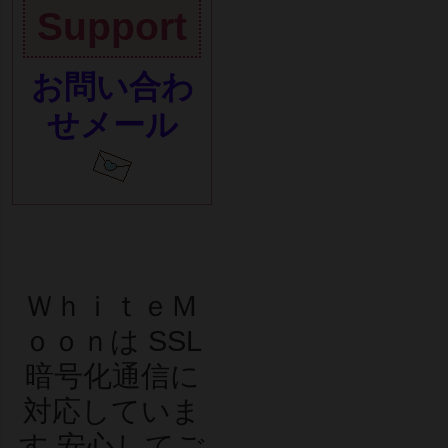
Support
お問い合わ
せメール
ＷｈｉｔｅＭ
ｏｏｎは SSL
暗号化通信に
対応していま
す 安心してご