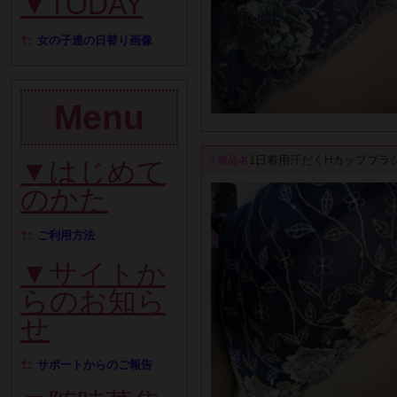
▼TODAY
女の子達の日替り画像
Menu
1日着用汗だくHカップブラ
商品名
▼はじめて
のかた
ご利用方法
▼サイトか
らのお知ら
せ
サポートからのご報告