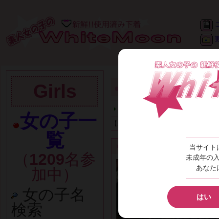
Girls
●
●
●
ききららＳＨＯＰ
全ての商品 (15)
ブラジャー 
女の子一
【並び替え】
新着順
｜
価格順
覧
1日着用Hカップブラジャー
商品名
当サイト
（
1209
名参
未成年の
あなた
加中）
女の子名
はい
検索