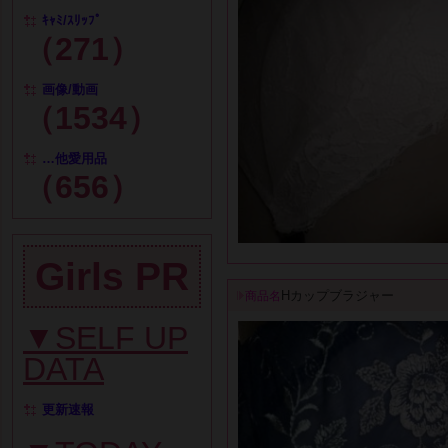
ｷｬﾐ/ｽﾘｯﾌﾟ
（271）
画像/動画
（1534）
…他愛用品
（656）
Girls PR
Hカップブラジャー
商品名
▼SELF UP
DATA
更新速報