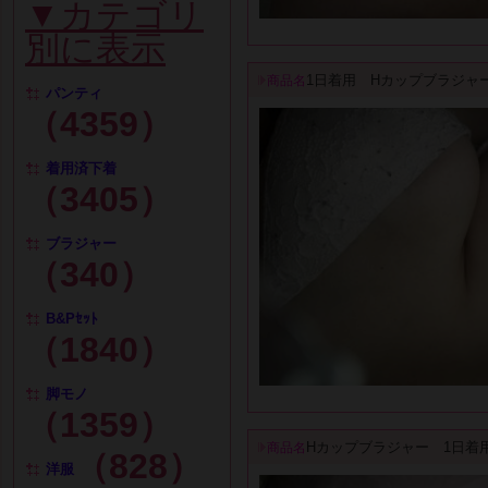
▼カテゴリ
別に表示
1日着用 Hカップブラジャ
商品名
パンティ
（4359）
着用済下着
（3405）
ブラジャー
（340）
B&Pｾｯﾄ
（1840）
脚モノ
（1359）
Hカップブラジャー 1日着
商品名
（828）
洋服