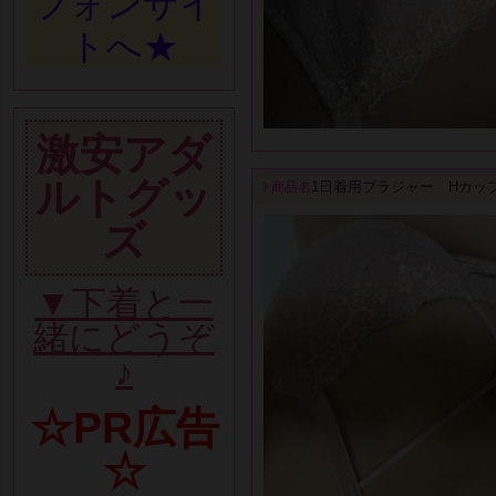
フォンサイ
トへ★
激安アダ
ルトグッ
1日着用ブラジャー Hカッ
商品名
ズ
▼下着と一
緒にどうぞ
♪
☆PR広告
☆