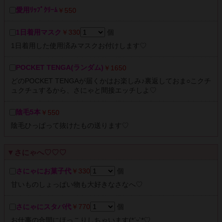
愛用ﾘｯﾌﾟｸﾘｰﾑ
￥550
1日着用マスク
￥330
個
1日着用した使用済みマスクお付けします♡
POCKET TENGA(ランダム)
￥1650
どのPOCKET TENGAが届くかはお楽しみ♪裏返しておま○こクチ
ュクチュするから、さにゃと間接エッチしよ♡
陰毛5本
￥550
陰毛ひっぱって抜けたもの送ります♡
▼さにゃへ♡♡♡
さにゃにお菓子代
￥330
個
甘いものしょっぱい物も大好きなさなへ♡
さにゃにスタバ代
￥770
個
お仕事の合間にほっこりしちゃいます(*ˊᵕˋ*♡