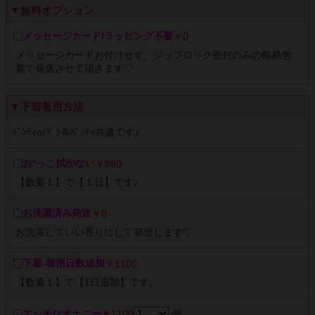
▼無料オプション
メッセージカード/ラッピング不要
￥0
メッセージカードお付けせず、ジップロック密封のみの簡易包
装で発送させて頂きます♡
▼下着着用方法
ﾊﾟﾝﾃｨorﾌﾞﾗ＆ﾊﾟﾝﾃｨ共通です♪
お*っこ拭かない
￥880
【数量１】で【１日】です♪
お洗濯済み発送
￥0
お洗濯していい香りにして発送します♡
下着-着用日数追加
￥1100
【数量１】で【1日追加】です。
エッチなオナニー
￥1100
個