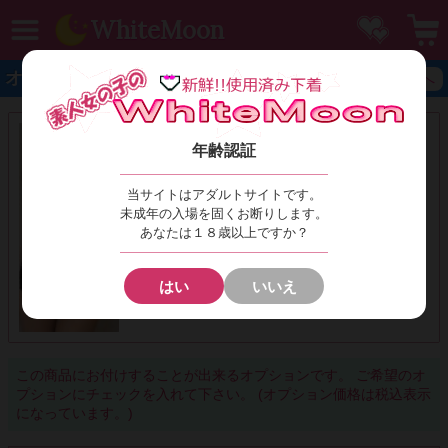
MENU
お気に
WhiteMoon
オプション選択
SHOPへ
豹柄スリップ‪🤎上下セット
sanya-k1085494
年齢認証
さにゃ
￥4400
(税込)
当サイトはアダルトサイトです。
未成年の入場を固くお断りします。
あなたは１８歳以上ですか？
はい
いいえ
この商品にお付けすることが出来るオプションです。 ご希望のオ
プションにチェックを入れて下さい。 (オプション価格は税込表示
になっています。)