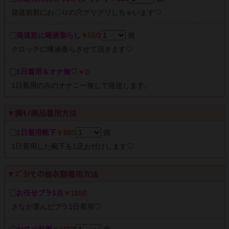
発送前前にお〇りの穴グリグリしちゃいます♡
発送前に唾液垂らし
￥550
個
クロッチに唾液垂らさせて頂きます♡
1日着用＆オナ無♡
￥0
1日着用のみのオナニー無しで発送します。
▼脚ﾓﾉ商品着用方法
1日着用靴下
￥880
個
1日着用した靴下を1足お付けします♡
▼ﾌﾞﾗ/その他衣類着用方法
お任せブラ1点
￥1650
さなが選んだブラ1日着用♡