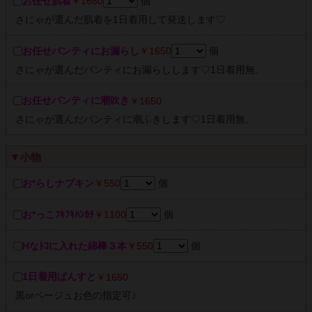
お任せ肌着
￥1650
個
さにゃが選んだ肌着を1日着用して発送します♡
お任せパンティにお漏らし
￥1650
個
さにゃが選んだパンティにお漏らしします♡1日着用無。
お任せパンティに潮吹き
￥1650
さにゃが選んだパンティに潮ふきします♡1日着用無。
▼小物
お*らしナプキン
￥550
個
お*っこﾌｷﾌｷﾊﾝｶﾁ
￥1100
個
Hなﾄｺに入れた綿棒３本
￥550
個
1日着用ぱんすと
￥1650
黒orベージュお色の指定可♪