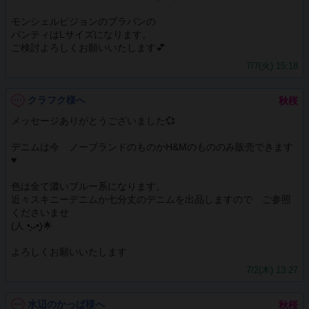
モンシェルピジョンのブラパンの
パンティはLサイズになります。
ご検討よろしくお願いいたします💕
7/7(火) 15:18
クラフク様へ
秋桜
メッセージありがとうございました💞
デニムは今 ノーブランドのものかH&Mのもののみ販売できます
♥️
色は全て濃いブルー系になります。
近々スキニーデニムか七分丈のデニムを出品しますので ご参照
くださいませ
(⁠人⁠ ⁠•͈⁠ᴗ⁠•͈⁠)🌟
よろしくお願いいたします
7/2(木) 13:27
水辺のかっぱ様へ
秋桜