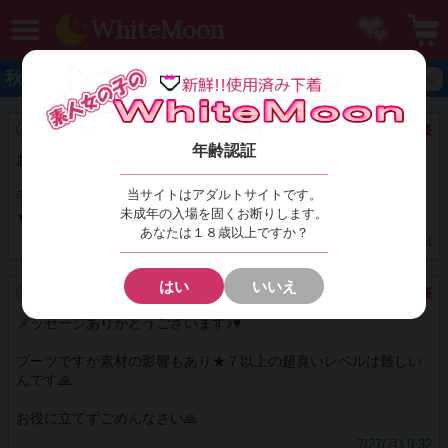
MENU
お気に
WhiteMoon
秋桜 お返事
SHOPへ
ものものたろ様へ
秋桜
年齢認証
お返事遅くなりすみません
当サイトはアダルトサイトです。
手持ちの靴を全て確認しましたが
未成年の入場を固くお断りします。
★7以上はスニーカーのみですね🙏🙏
あなたは１８歳以上ですか？
8/1(土) 8:04
はい
いいえ
ものものたろ様へ
秋桜
メッセージありがとうございます♪♥️
ブーツですが素材の影響もあり★７以上の超臭いレベルは難しい
んです🙏
お役に立てずごめんなさい🙏
7/27(月) 9:32