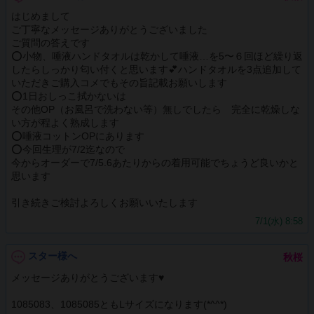
はじめまして
ご丁寧なメッセージありがとうございました
ご質問の答えです
⭕️小物、唾液ハンドタオルは乾かして唾液…を5〜６回ほど繰り返
したらしっかり匂い付くと思います💕ハンドタオルを3点追加して
いただきご購入コメでもその旨記載お願いします
⭕️1日おしっこ拭かないは
その他OP（お風呂で洗わない等）無しでしたら 完全に乾燥しな
い方が程よく熟成します
⭕️唾液コットンOPにあります
⭕️今回生理が7/2迄なので
今からオーダーで7/5.6あたりからの着用可能でちょうど良いかと
思います
引き続きご検討よろしくお願いいたします
7/1(水) 8:58
スター様へ
秋桜
メッセージありがとうございます♥️
1085083、1085085ともLサイズになります(*^^*)