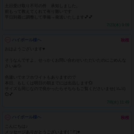
土日受け取り不可の件 承知しました。
前もって教えてくれて有り難いです
平日到着に調整して準備→発送いたします💕💕
7/23(木) 9:09
ハイボール様へ
秋桜
おはようございます♥️
そうなんですよ、せっかくお問い合わせいただいたのにごめんな
さい🙏💦
色違いでオフホワイトもありますので
本日、もしくは明日の朝までには出品します💞
サイズも同じなので良かったらそちらもご覧くださいませ(⁠ ⁠ꈍ⁠ᴗ⁠ꈍ⁠)
💞💕
7/8(水) 11:49
ハイボール様へ
秋桜
こんにちは♪
メッセージありがとうございます(⁠ ⁠˘⁠ ⁠³⁠˘⁠)⁠♥