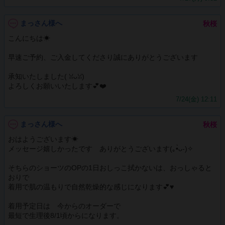
まっさん様へ
秋桜
こんにちは☀
早速ご予約、ご入金してくださり誠にありがとうございます
承知いたしました(⁠ ⁠ꈍ⁠ᴗ⁠ꈍ⁠)
よろしくお願いいたします💕❤️
7/24(金) 12:11
まっさん様へ
秋桜
おはようございます☀
メッセージ嬉しかったです ありがとうございます(⁠｡⁠•̀⁠ᴗ⁠-⁠)⁠✧
そちらのショーツのOPの1日おしっこ拭かないは、おっしゃると
おりで
着用で肌の温もりで自然乾燥的な感じになります💕♥️
着用予定日は 今からのオーダーで
最短で生理後8/1頃からになります。