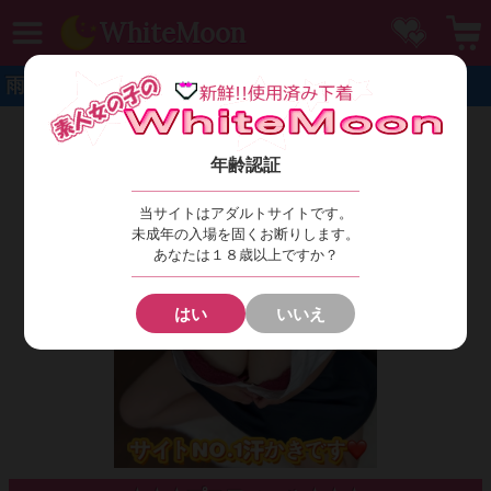
MENU
お気に
WhiteMoon
雨むにむに
年齢認証
当サイトはアダルトサイトです。
未成年の入場を固くお断りします。
あなたは１８歳以上ですか？
はい
いいえ