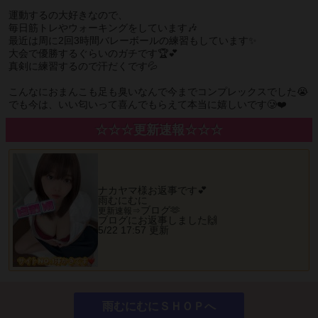
運動するの大好きなので、
毎日筋トレやウォーキングをしています🎶
最近は周に2回3時間バレーボールの練習もしています✨
大会で優勝するぐらいのガチです🏆💕
真剣に練習するので汗だくです💦
こんなにおまんこも足も臭いなんで今までコンプレックスでした😭
でも今は、いい匂いって喜んでもらえて本当に嬉しいです🥲❤️
☆☆☆更新速報☆☆☆
ナカヤマ様お返事です💕
雨むにむに
ブログ‪🫶
更新速報⇒
ブログにお返事しました🙌
5/22 17:57 更新
雨むにむにＳＨＯＰへ