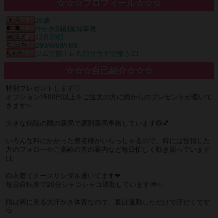
☆☆☆プロフィール☆☆☆
26歳
汗かき調剤薬局事務
12月20日
B90/W69/H89
ジムで筋トレ💪🏻サウナで整う🧖‍♀️
☆☆☆自己紹介☆☆☆
特別プレゼントします♡
オプション1500円以上をご注文の方に雨からのプレゼントが着いて
きます✨️
大きな病院の隣の薬局で調剤薬局事務しています🥼💕
いろんな科にかかった患者様がいらっしゃるので、時には怪我した
方のフォローやご高齢の方の案内など毎日忙しく動き回っています
🏃‍♀️
白衣着てナースサンダル履いてます‪❤‬
毎日自転車で20分シャコシャコ通勤しています🚲✨
雨は稀に見る大汗かき体質なので、夏は通勤しただけで汗だくです‪
💦‬