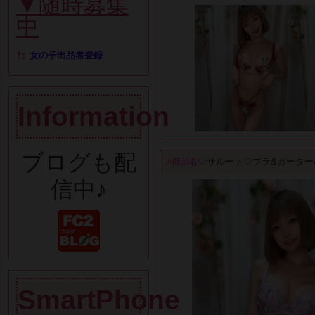
▼随時募集
中
女の子出品者登録
Information
ブログも配
♡サルート♡ブラ&ガーター
商品名
信中♪
SmartPhone