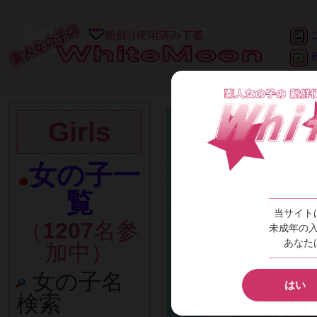
Girls
女の子一
覧
当サイト
（
1207
名参
未成年の
あなた
加中）
女の子名
はい
検索