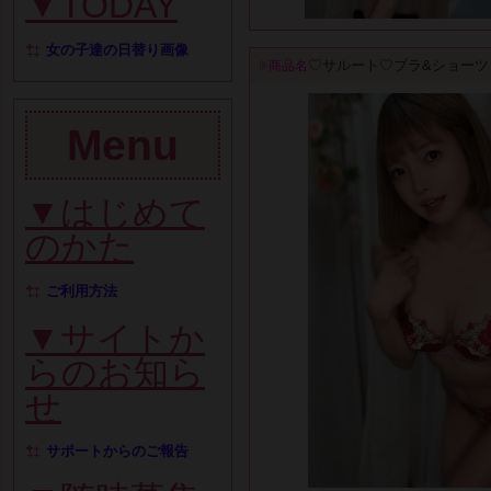
▼TODAY
女の子達の日替り画像
♡サルート♡ブラ&ショーツ
商品名
Menu
▼はじめて
のかた
ご利用方法
▼サイトか
らのお知ら
せ
サポートからのご報告