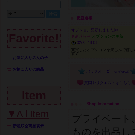
●
更新速報
オプション更新しました🆙
Favorite!
更新速報⇒
オプションの更新
02/23 18:09
充実したオプションを楽しんでほし
す💕
お気に入りの女の子
お気に入りの商品
バックオーダー状況確認
質問やリクエストはこちら
Item
●
●
●
Shop Information
▼All Item
プライベート
新着順全商品表示
ものを出品し