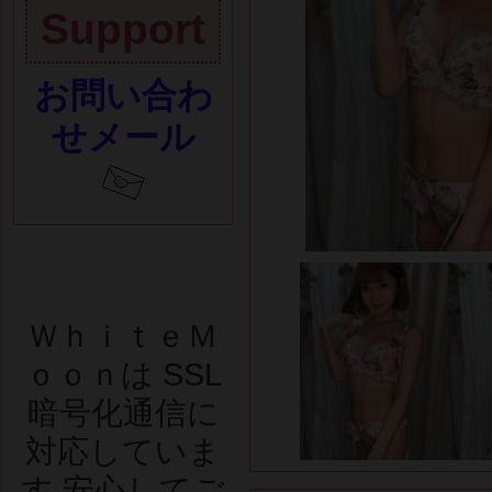
Support
お問い合わ
せメール
ＷｈｉｔｅＭ
ｏｏｎは SSL
暗号化通信に
対応していま
す 安心してご