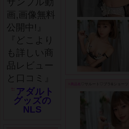
サンプル動
画,画像無料
公開中!』
『どこより
も詳しい商
品レビュー
と口コミ』
♡サルート♡ブラ&ショーツ
商品名
アダルト
グッズの
NLS