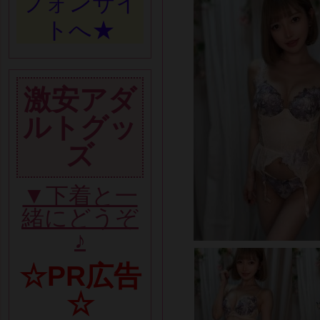
フォンサイ
トへ★
激安アダ
ルトグッ
ズ
▼下着と一
緒にどうぞ
♪
☆PR広告
☆