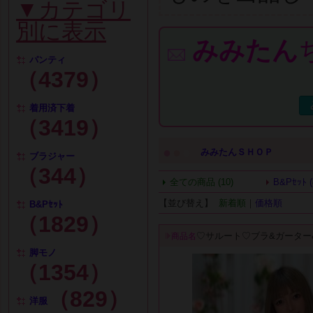
▼カテゴリ
別に表示
みみたん
パンティ
（4379）
着用済下着
（3419）
●
●
●
みみたんＳＨＯＰ
ブラジャー
（344）
全ての商品 (10)
B&Pｾｯﾄ (
【並び替え】
新着順
｜
価格順
B&Pｾｯﾄ
（1829）
♡サルート♡ブラ&ガーター
商品名
脚モノ
（1354）
（829）
洋服