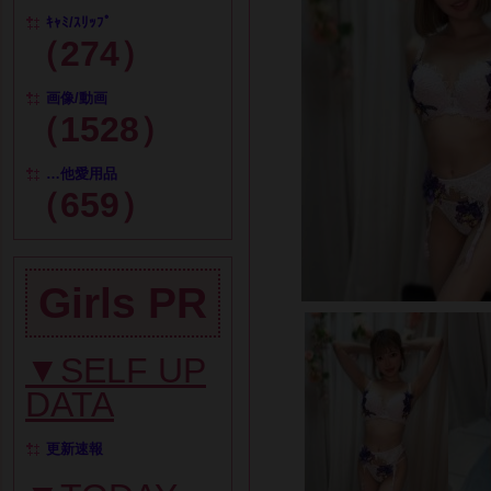
ｷｬﾐ/ｽﾘｯﾌﾟ
（274）
画像/動画
（1528）
…他愛用品
（659）
Girls PR
▼SELF UP
DATA
更新速報