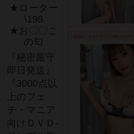
★ローター
\198
★お〇〇こ
♡サルート♡ブラ&ショーツ
商品名
の匂
『秘密厳守
即日発送』
『3000点以
上のフェ
チ・マニア
向けＤＶＤ-