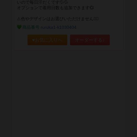
いので毎日汗だくです💦💦
オプションで着用日数も追加できます💞
⚠️色やデザインはお選びいただけません🙇‍♀️
商品番号
ruruka1-k1030404
♥お気に入りへ
オーダーする♪