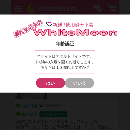
MENU
お気に入り
カー
WhiteMoon
るるかＳＨＯＰ
SHOPへ
￥2500
おまかせ🌼キャミソール
(税込￥2750)
年齢認証
出品者
るるか
カテゴリ
ｷｬﾐ/ｽﾘｯﾌﾟ
当サイトはアダルトサイトです。
未成年の入場を固くお断りします。
あなたは１８歳以上ですか？
はい
いいえ
出品日時
06/22 00:22
商品説明
常時販売中！
夏限定🌻汗まみれの肌着を出品してみました✨
自転車に乗って朝の通勤電車にも揉まれて、代謝もい